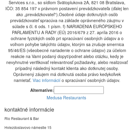
Services s.r.o., so sídlom Svätoplukova 2A, 821 08 Bratislava,
IČO: 35 854 197 v právnom postavení prevádzkovateľa (ďalej len
ako „prevádzkovateľ“).Osobné údaje dotknutých osôb
prevádzkovateľ spracúva na základe oprávneného záujmu v
súlade s čl. 6 ods. 1 písm. f) NARIADENIA EURÓPSKEHO
PARLAMENTU A RADY (EÚ) 2016/679 z 27. apríla 2016 o
ochrane fyzických osôb pri spracúvaní osobných údajov a o
voľnom pohybe takýchto údajov, ktorým sa zrušuje smernica
95/46/ES (všeobecné nariadenie o ochrane údajov) za účelom
reakcie na Vami podaný dopyt/podnet alebo otázku, kedy je
nevyhnutné verifikovať relevantnosť požiadavky, alebo realizovať
prípadný následný kontakt klienta ako dotknutej osoby.
Oprávnený záujem má dotknutá osoba právo kedykoľvek
namietať.
Viac informácií
o spracúvaní osobných údajov.
Alternative:
Medusa Restaurants
kontaktné informácie
Rio Restaurant & Bar
Hviezdoslavovo námestie 15