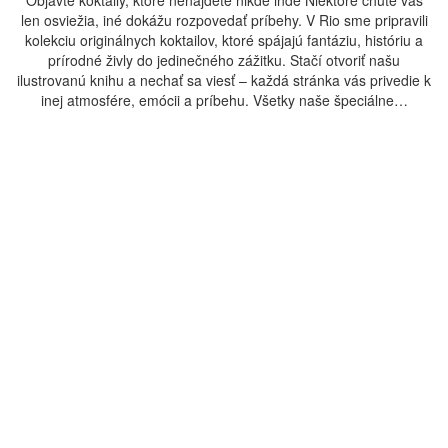
Objavte koktaily, ktoré nenájdete nikde inde Niektoré chute vás
len osviežia, iné dokážu rozpovedať príbehy. V Rio sme pripravili
kolekciu originálnych koktailov, ktoré spájajú fantáziu, históriu a
prírodné živly do jedinečného zážitku. Stačí otvoriť našu
ilustrovanú knihu a nechať sa viesť – každá stránka vás privedie k
inej atmosfére, emócii a príbehu. Všetky naše špeciálne…