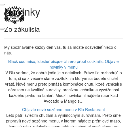
Novinky
Zo zákulisia
My spoznávame každý deň vás, tu sa môžte dozvedieť niečo o
nás.
Black cod miso, lobster bisque či zero proof cocktails. Objavte
novinky v menu
V Riu veríme, že dobré jedlo je o detailoch. Práve tie rozhodujú o
tom, či sa z večere stane zážitok, za ktorým sa budete chcieť
vrátiť. Nové menu preto prináša kombinácie chutí, ktoré vznikali s
dôrazom na kvalitné suroviny, precíznu techniku a vyváženosť
každého prvku na tanieri. Medzi novinkami nájdete napríklad
Avocado & Mango s…
Objavte nové sezónne menu v Rio Restaurant
Leto patrí sviežim chutiam a výnimočným surovinám. Preto sme
pripravili nové sezónne menu, v ktorom nájdete prémiové mäso,
čerstvú rybu, originálny vegetariánsky chod aj nové signature