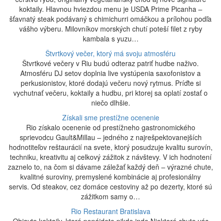
koktaily. Hlavnou hviezdou menu je USDA Prime Picanha –
šťavnatý steak podávaný s chimichurri omáčkou a prílohou podľa
vášho výberu. Milovníkov morských chutí poteší filet z ryby
kambala s yuzu…
Štvrtkový večer, ktorý má svoju atmosféru
Štvrtkové večery v Riu budú odteraz patriť hudbe naživo.
Atmosféru DJ setov doplnia live vystúpenia saxofonistov a
perkusionistov, ktoré dodajú večeru nový rytmus. Príďte si
vychutnať večeru, koktaily a hudbu, pri ktorej sa oplatí zostať o
niečo dlhšie.
Získali sme prestížne ocenenie
Rio získalo ocenenie od prestížneho gastronomického
sprievodcu Gault&Millau – jedného z najrešpektovanejších
hodnotiteľov reštaurácií na svete, ktorý posudzuje kvalitu surovín,
techniku, kreativitu aj celkový zážitok z návštevy. V ich hodnotení
zaznelo to, na čom si dávame záležať každý deň – výrazné chute,
kvalitné suroviny, premyslené kombinácie aj profesionálny
servis. Od steakov, cez domáce cestoviny až po dezerty, ktoré sú
zážitkom samy o…
Rio Restaurant Bratislava